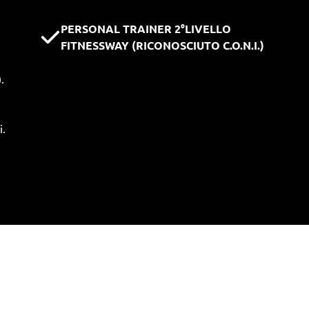
PERSONAL TRAINER 2°LIVELLO
FITNESSWAY (RICONOSCIUTO C.O.N.I.)
.
i.